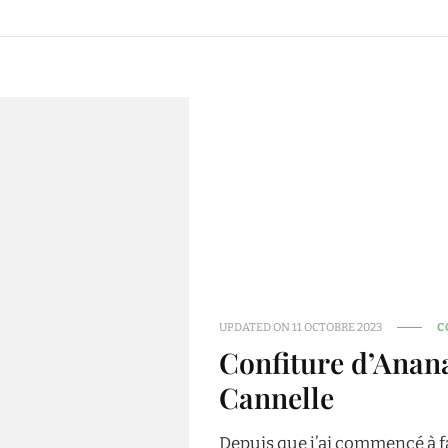
UPDATED ON
11 OCTOBRE 2023
C
Confiture d’Anana
Cannelle
Depuis que j’ai commencé à f