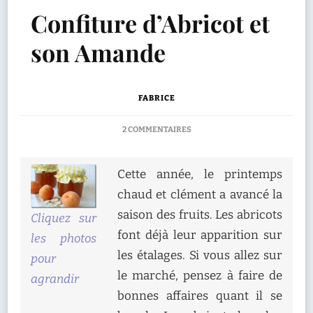
Confiture d’Abricot et
son Amande
FABRICE
SUR
2 COMMENTAIRES
CONFITURE
D’ABRICOT
ET
Cette année, le printemps
SON
chaud et clément a avancé la
AMANDE
saison des fruits. Les abricots
Cliquez sur
font déjà leur apparition sur
les photos
les étalages. Si vous allez sur
pour
le marché, pensez à faire de
agrandir
bonnes affaires quant il se