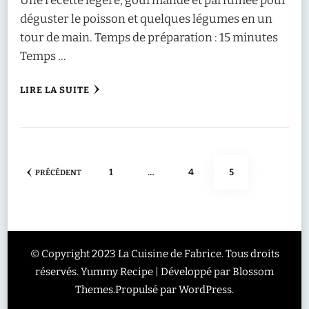
Une recette légère, gourmande et parfumée pour
déguster le poisson et quelques légumes en un
tour de main. Temps de préparation : 15 minutes
Temps …
LIRE LA SUITE
Pagination
PAGE
PAGE
PAGE
1
…
4
5
PRÉCÉDENT
des
publications
© Copyright 2023 La Cuisine de Fabrice. Tous droits
réservés.
Yummy Recipe | Développé par
Blossom
Themes
.Propulsé par
WordPress
.