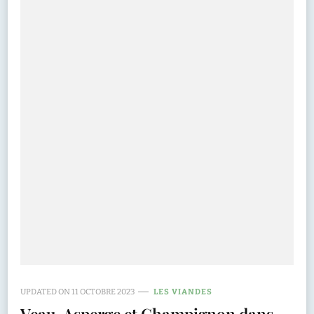
UPDATED ON
11 OCTOBRE 2023
LES VIANDES
Veau, Asperge et Champignon dans