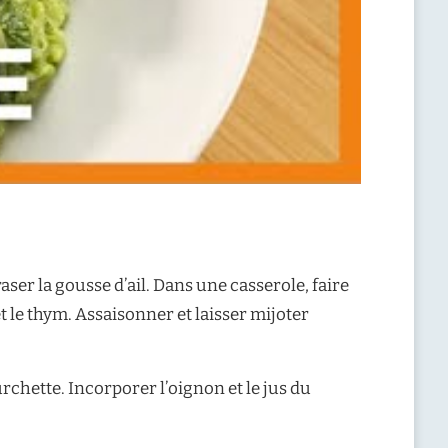
ser la gousse d’ail. Dans une casserole, faire
 et le thym. Assaisonner et laisser mijoter
urchette. Incorporer l’oignon et le jus du