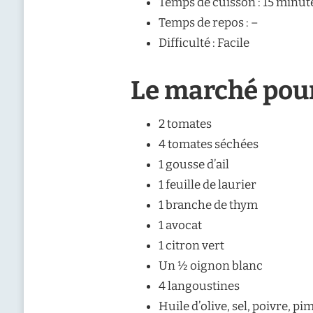
Temps de cuisson : 15 minut
Temps de repos : –
Difficulté : Facile
Le marché pou
2 tomates
4 tomates séchées
1 gousse d’ail
1 feuille de laurier
1 branche de thym
1 avocat
1 citron vert
Un ½ oignon blanc
4 langoustines
Huile d’olive, sel, poivre, pi