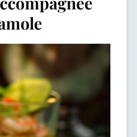
 Accompagnée
camole