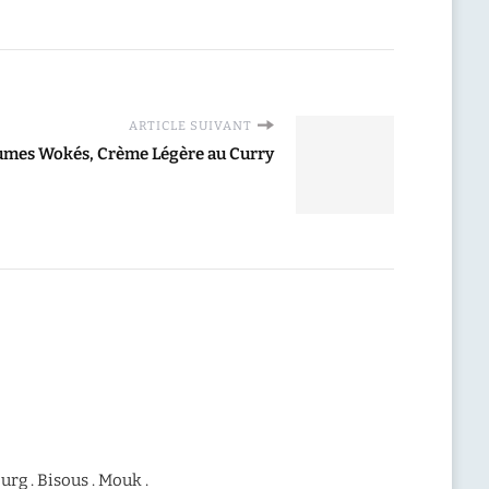
ARTICLE SUIVANT
gumes Wokés, Crème Légère au Curry
urg . Bisous . Mouk .