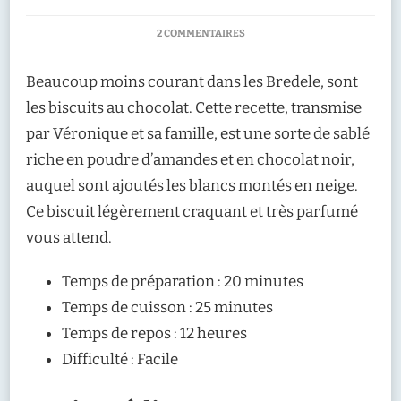
SUR
2 COMMENTAIRES
RECETTE
:
Beaucoup moins courant dans les Bredele, sont
PALETS
CHOCOLAT
les biscuits au chocolat. Cette recette, transmise
AMANDES
par Véronique et sa famille, est une sorte de sablé
riche en poudre d’amandes et en chocolat noir,
auquel sont ajoutés les blancs montés en neige.
Ce biscuit légèrement craquant et très parfumé
vous attend.
Temps de préparation : 20 minutes
Temps de cuisson : 25 minutes
Temps de repos : 12 heures
Difficulté : Facile