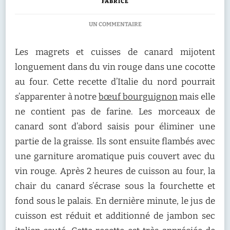
FABRICE
SUR
UN COMMENTAIRE
RECETTE
:
Les magrets et cuisses de canard mijotent
CANARD
MIJOTÉ
longuement dans du vin rouge dans une cocotte
AU
au four. Cette recette d’Italie du nord pourrait
VIN
ROUGE
s’apparenter à notre
bœuf bourguignon
mais elle
ET
ne contient pas de farine. Les morceaux de
NAVETS
JAUNES
canard sont d’abord saisis pour éliminer une
partie de la graisse. Ils sont ensuite flambés avec
une garniture aromatique puis couvert avec du
vin rouge. Après 2 heures de cuisson au four, la
chair du canard s’écrase sous la fourchette et
fond sous le palais. En dernière minute, le jus de
cuisson est réduit et additionné de jambon sec