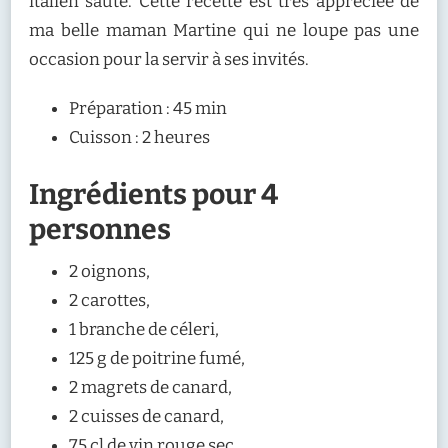
italien sauté. Cette recette est très appréciée de
ma belle maman Martine qui ne loupe pas une
occasion pour la servir à ses invités.
Préparation : 45 min
Cuisson : 2 heures
Ingrédients pour 4
personnes
2 oignons,
2 carottes,
1 branche de céleri,
125 g de poitrine fumé,
2 magrets de canard,
2 cuisses de canard,
75 cl de vin rouge sec,