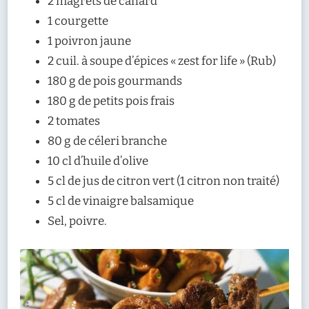
2 magrets de canard
1 courgette
1 poivron jaune
2 cuil. à soupe d’épices « zest for life » (Rub)
180 g de pois gourmands
180 g de petits pois frais
2 tomates
80 g de céleri branche
10 cl d’huile d’olive
5 cl de jus de citron vert (1 citron non traité)
5 cl de vinaigre balsamique
Sel, poivre.