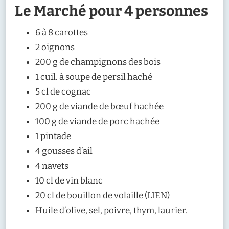
Le Marché pour 4 personnes
6 à 8 carottes
2 oignons
200 g de champignons des bois
1 cuil. à soupe de persil haché
5 cl de cognac
200 g de viande de bœuf hachée
100 g de viande de porc hachée
1 pintade
4 gousses d’ail
4 navets
10 cl de vin blanc
20 cl de bouillon de volaille (LIEN)
Huile d’olive, sel, poivre, thym, laurier.