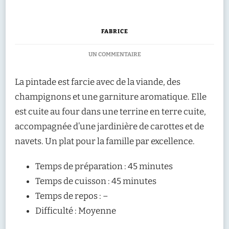
FABRICE
SUR
UN COMMENTAIRE
RECETTE
:
La pintade est farcie avec de la viande, des
PINTADE
FARCIE
champignons et une garniture aromatique. Elle
AUX
est cuite au four dans une terrine en terre cuite,
CHAMPIGNONS
DES
accompagnée d’une jardinière de carottes et de
BOIS
navets. Un plat pour la famille par excellence.
ET
LÉGUMES
FONDANTS
Temps de préparation : 45 minutes
Temps de cuisson : 45 minutes
Temps de repos : –
Difficulté : Moyenne