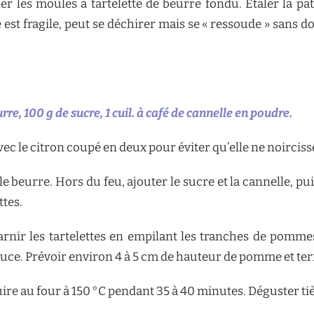
er les moules à tartelette de beurre fondu. Etaler la pâ
 est fragile, peut se déchirer mais se « ressoude » sans 
rre, 100 g de sucre, 1 cuil. à café de cannelle en poudre.
ec le citron coupé en deux pour éviter qu’elle ne noircis
le beurre. Hors du feu, ajouter le sucre et la cannelle, pu
ttes.
rnir les tartelettes en empilant les tranches de pomm
uce. Prévoir environ 4 à 5 cm de hauteur de pomme et ter
ire au four à 150 °C pendant 35 à 40 minutes. Déguster t