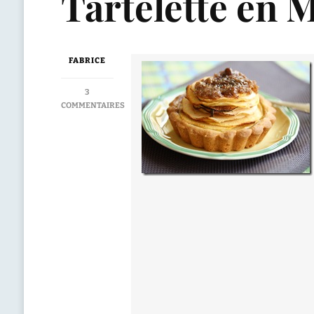
Tartelette en 
FABRICE
3
COMMENTAIRES
SUR
TARTELETTE
EN
MILLE
FEUILLE
DE
POMME