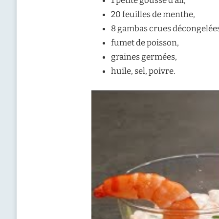
1 petite gousse d’ail,
20 feuilles de menthe,
8 gambas crues décongelées
fumet de poisson,
graines germées,
huile, sel, poivre.