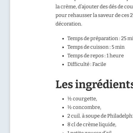
la crème, d’ajouter des dés de cou
pour rehausser la saveur de ces 
décoration.
Temps de préparation : 25 m
Temps de cuisson : 5 min
Temps de repos : 1 heure
Difficulté : Facile
Les ingrédient
½ courgette,
½ concombre,
2 cuil. à soupe de Philadelph
8 cl de crème liquide,