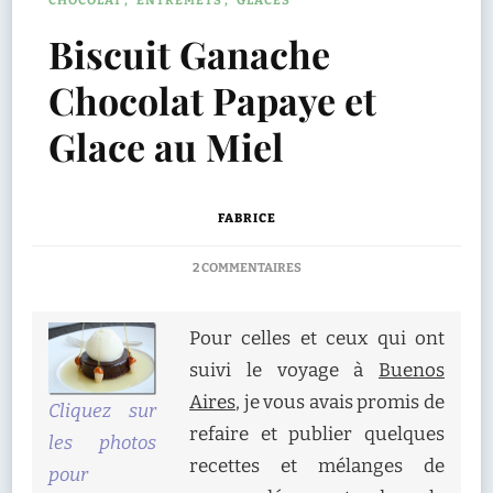
CHOCOLAT
ENTREMETS
GLACES
Biscuit Ganache
Chocolat Papaye et
Glace au Miel
FABRICE
SUR
2 COMMENTAIRES
BISCUIT
GANACHE
CHOCOLAT
Pour celles et ceux qui ont
PAPAYE
suivi le voyage à
Buenos
ET
GLACE
Aires
, je vous avais promis de
Cliquez sur
AU
refaire et publier quelques
MIEL
les photos
recettes et mélanges de
pour