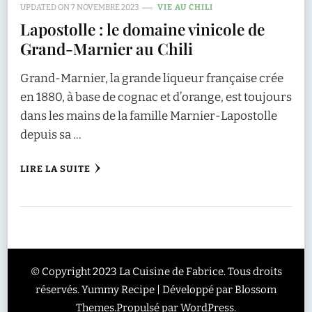
UPDATED ON
7 NOVEMBRE 2023
VIE AU CHILI
Lapostolle : le domaine vinicole de
Grand-Marnier au Chili
Grand-Marnier, la grande liqueur française crée
en 1880, à base de cognac et d’orange, est toujours
dans les mains de la famille Marnier-Lapostolle
depuis sa …
LIRE LA SUITE
© Copyright 2023 La Cuisine de Fabrice. Tous droits
réservés.
Yummy Recipe | Développé par
Blossom
Themes
.Propulsé par
WordPress
.