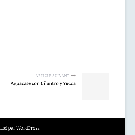
ARTICLE SUIVANT
Aguacate con Cilantro y Yucca
ulsé par
WordPress
.