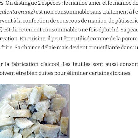
. On distingue 2 espèces : le manioc amer et le manioc d
culenta crantz
) est non consommable sans traitement à l’eau
rvent à la confection de couscous de manioc, de pâtisserie
i
) est directement consommable une fois épluché. Sa peau
vation. En cuisine, il peut être utilisé comme de la pomme 
e frire. Sa chair se délaie mais devient croustillante dans u
ur la fabrication d’alcool. Les feuilles sont aussi con
doivent être bien cuites pour éliminer certaines toxines.