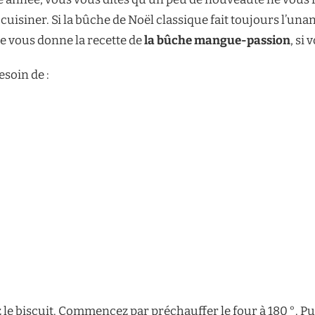
e cuisiner. Si la bûche de Noël classique fait toujours l’un
Je vous donne la recette de
la bûche mangue-passion
, si
esoin de :
e biscuit. Commencez par préchauffer le four à 180 °. Pui