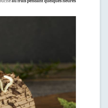
a bûche
au frais pendant quelques heures