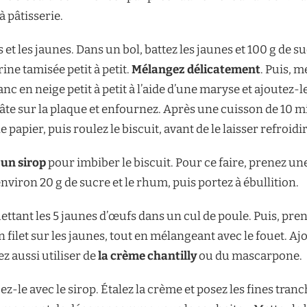
à pâtisserie.
 et les jaunes. Dans un bol, battez les jaunes et 100 g de s
ine tamisée petit à petit.
Mélangez délicatement
. Puis, m
anc en neige petit à petit à l’aide d’une maryse et ajoutez
âte sur la plaque et enfournez. Après une cuisson de 10 mi
apier, puis roulez le biscuit, avant de le laisser refroidir
 un sirop
pour imbiber le biscuit. Pour ce faire, prenez une
nviron 20 g de sucre et le rhum, puis portez à ébullition.
ttant les 5 jaunes d’œufs dans un cul de poule. Puis, pren
n filet sur les jaunes, tout en mélangeant avec le fouet. A
z aussi utiliser de
la crème chantilly
ou du mascarpone.
bez-le avec le sirop. Étalez la crème et posez les fines tra