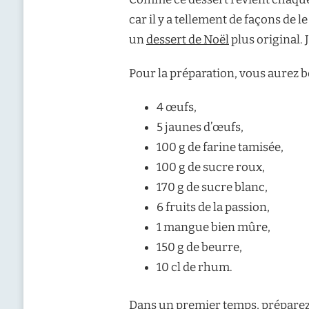
car il y a tellement de façons de l
un
dessert de Noël
plus original. 
Pour la préparation, vous aurez b
4 œufs,
5 jaunes d’œufs,
100 g de farine tamisée,
100 g de sucre roux,
170 g de sucre blanc,
6 fruits de la passion,
1 mangue bien mûre,
150 g de beurre,
10 cl de rhum.
Dans un premier temps, préparez l