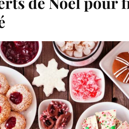
erts de Noël pour f
é