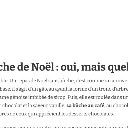
e de Noël : oui, mais quel
ble. Un repas de Noël sans bûche, c’est comme un anniver
ase, il s’agit d’un gâteau ayant la forme d’un tronc d’arbr
une génoise imbibée de sirop. Puis, elle est roulée dans u
r chocolat et la saveur vanille.
La bûche au café
, au choco
près de ceux qui apprécient les desserts chocolatés.
nnée, vous vous dites qu’un peu de nouveauté ne vous fera