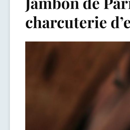
Jambon de Parme
charcuterie d’e