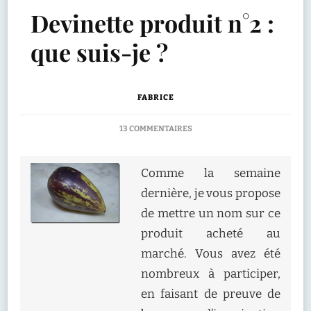
Devinette produit n°2 :
que suis-je ?
FABRICE
SUR
13 COMMENTAIRES
DEVINETTE
PRODUIT
N°2
Comme la semaine
:
dernière, je vous propose
QUE
SUIS-
de mettre un nom sur ce
JE
produit acheté au
?
marché. Vous avez été
nombreux à participer,
en faisant de preuve de