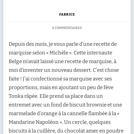
FABRICE
SUR
6 COMMENTAIRES
RECETTE
:
Depuis des mois, je vous parle d’une recette de
MARQUISE
AU
marquise selon « Michèle ». Cette internaute
CHOCOLAT
Belge m’avait laissé une recette de marquise, à
TONKA
SUR
moi d’inventer un nouveau dessert. C’est chose
FOND
faite ! J’ai confectionné sa marquise avec ses
DE
BROWNIE
proportions, mais en ajoutant un peu de fève
ET
Tonka râpée. Elle prend sa place dans un
ORANGE
NAPOLÉON
entremet avec un fond de biscuit brownie et une
marmelade d’orange à la cannelle flambée à la «
Mandarine Napoléon ». Un cercle, quelques
biscuits à la cuillère, du chocolat amer en poudre