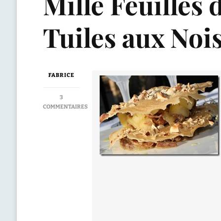
Mille Feuilles
Tuiles aux Nois
FABRICE
3
COMMENTAIRES
SUR
MILLE
FEUILLES
DE
CANARD
CONFIT
AUX
POMMES
ET
TUILES
AUX
NOISETTES