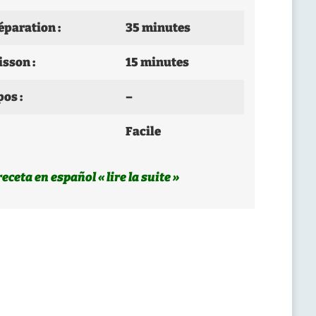
éparation :
35 minutes
sson :
15 minutes
os :
–
Facile
receta en español « lire la suite »