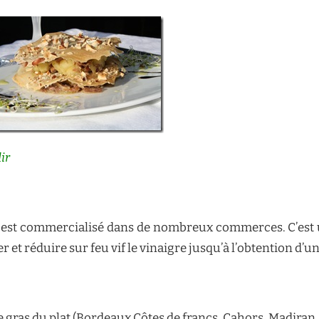
ir
 est commercialisé dans de nombreux commerces. C’est un v
 et réduire sur feu vif le vinaigre jusqu’à l’obtention d’un
e gras du plat (Bordeaux Côtes de francs, Cahors, Madiran