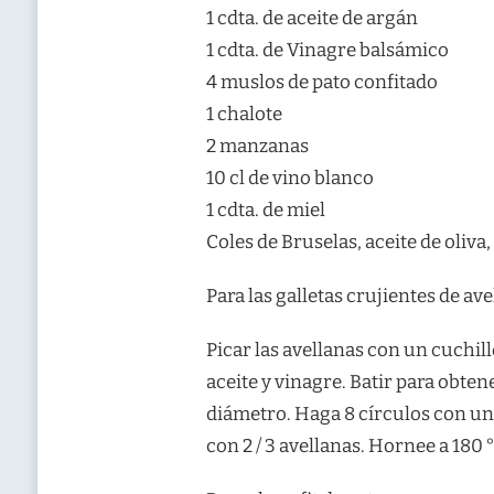
1 cdta. de aceite de argán
1 cdta. de Vinagre balsámico
4 muslos de pato confitado
1 chalote
2 manzanas
10 cl de vino blanco
1 cdta. de miel
Coles de Bruselas, aceite de oliva,
Para las galletas crujientes de ave
Picar las avellanas con un cuchill
aceite y vinagre. Batir para obten
diámetro. Haga 8 círculos con un
con 2 / 3 avellanas. Hornee a 180