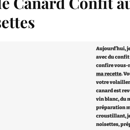
 de Canard Confit 
ettes
Aujourd’hui, j
avec du confi
confire vous-
ma recette
. V
votre volailler
canard est re
vin blanc, du 
préparation mo
croustillant, 
noisettes, pré