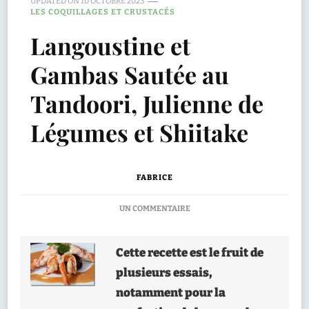
UPDATED ON
10 OCTOBRE 2023
LES COQUILLAGES ET CRUSTACÉS
Langoustine et
Gambas Sautée au
Tandoori, Julienne de
Légumes et Shiitake
FABRICE
SUR
UN COMMENTAIRE
LANGOUSTINE
ET
GAMBAS
Cette recette est le fruit de
SAUTÉE
plusieurs essais,
AU
TANDOORI,
notamment pour la
JULIENNE