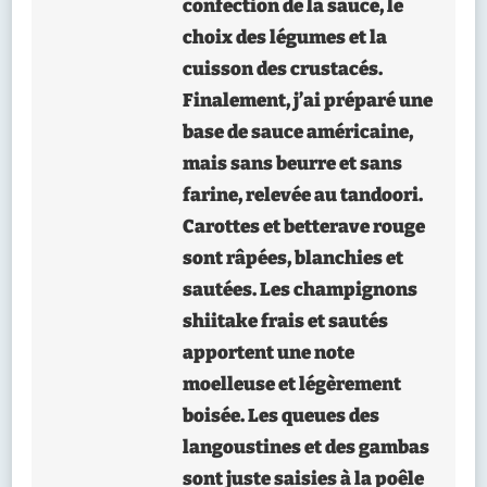
confection de la sauce, le
DE
LÉGUMES
choix des légumes et la
ET
cuisson des crustacés.
SHIITAKE
Finalement, j’ai préparé une
base de sauce américaine,
mais sans beurre et sans
farine, relevée au tandoori.
Carottes et betterave rouge
sont râpées, blanchies et
sautées. Les champignons
shiitake frais et sautés
apportent une note
moelleuse et légèrement
boisée. Les queues des
langoustines et des gambas
sont juste saisies à la poêle