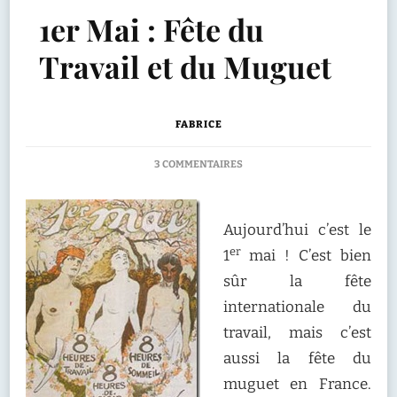
1er Mai : Fête du
Travail et du Muguet
FABRICE
SUR
3 COMMENTAIRES
1ER
MAI
:
Aujourd’hui c’est le
FÊTE
DU
er
1
mai ! C’est bien
TRAVAIL
sûr la fête
ET
DU
internationale du
MUGUET
travail, mais c’est
aussi la fête du
muguet en France.