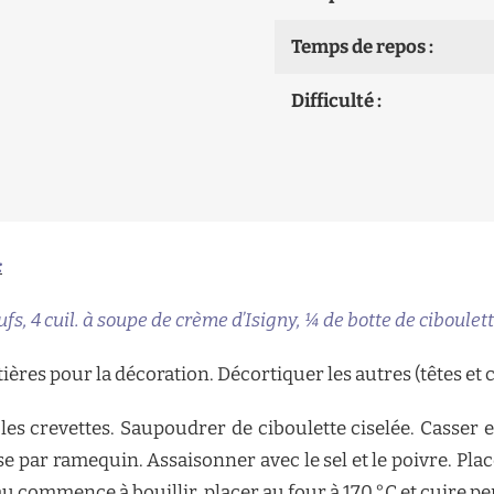
Temps de repos :
Difficulté :
:
fs, 4 cuil. à soupe de crème d’Isigny, ¼ de botte de ciboulette
ères pour la décoration. Décortiquer les autres (têtes et 
les crevettes. Saupoudrer de ciboulette ciselée. Casser 
e par ramequin. Assaisonner avec le sel et le poivre. Pla
’eau commence à bouillir, placer au four à 170 °C et cuire 