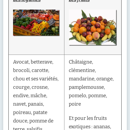
Avocat, betterave,
Châtaigne,
brocoli, carotte,
clémentine,
chou et ses variétés,
mandarine, orange,
courge, crosne,
pamplemousse,
endive, mâche,
pomelo, pomme,
navet, panais,
poire
poireau, patate
Et pour les fruits
douce, pomme de
exotiques : ananas,
terre, salsifis,