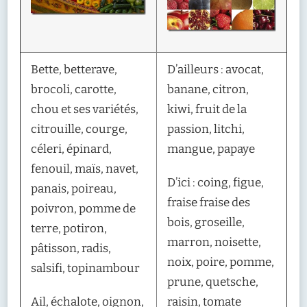
Bette, betterave,
D’ailleurs : avocat,
brocoli, carotte,
banane, citron,
chou et ses variétés,
kiwi, fruit de la
citrouille, courge,
passion, litchi,
céleri, épinard,
mangue, papaye
fenouil, maïs, navet,
D’ici : coing, figue,
panais, poireau,
fraise fraise des
poivron, pomme de
bois, groseille,
terre, potiron,
marron, noisette,
pâtisson, radis,
noix, poire, pomme,
salsifi, topinambour
prune, quetsche,
Ail, échalote, oignon,
raisin, tomate