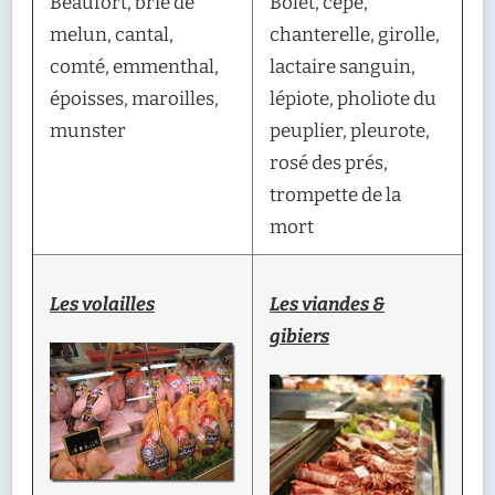
Beaufort, brie de
Bolet, cèpe,
melun, cantal,
chanterelle, girolle,
comté, emmenthal,
lactaire sanguin,
époisses, maroilles,
lépiote, pholiote du
munster
peuplier, pleurote,
rosé des prés,
trompette de la
mort
Les volailles
Les viandes &
gibiers