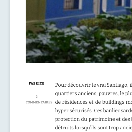
FABRICE
Pour découvrir le vrai Santiago, il
quartiers anciens, pauvres, le p
2
de résidences et de buildings mo
COMMENTAIRES
SUR
hyper sécurisés. Ces banlieusards 
SANTIAGO
protection du patrimoine et des
:
BARRIO
détruits lorsqu’ils sont trop anc
YUNGAY