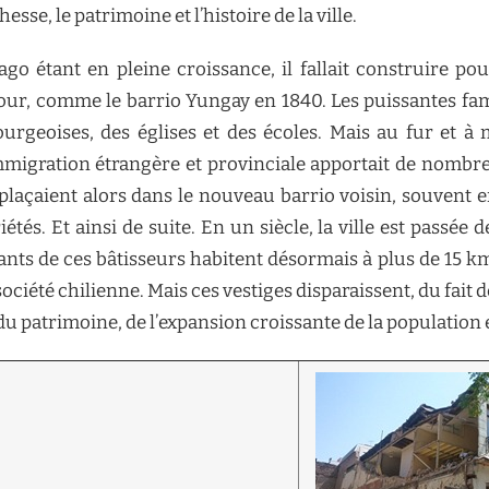
esse, le patrimoine et l’histoire de la ville.
tiago étant en pleine croissance, il fallait construire p
our, comme le barrio Yungay en 1840. Les puissantes famil
geoises, des églises et des écoles. Mais au fur et à me
mmigration étrangère et provinciale apportait de nombre
déplaçaient alors dans le nouveau barrio voisin, souvent
tés. Et ainsi de suite. En un siècle, la ville est passée 
dants de ces bâtisseurs habitent désormais à plus de 15 
 la société chilienne. Mais ces vestiges disparaissent, du f
du patrimoine, de l’expansion croissante de la population 