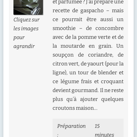
et parfumée ? J’ai préparé une
GRAINES
DE
recette de gaspacho – mais
MOUTARDE
ce pourrait être aussi un
Cliquez sur
smoothie – de concombre
les images
avec de la pomme verte et de
pour
la moutarde en grain. Un
agrandir
soupçon de coriandre, de
citron vert, de yaourt (pour la
ligne), un tour de blender et
ce légume frais et croquant
devient gourmand. Il ne reste
plus qu’à ajouter quelques
croutons maison…
Préparation
15
:
minutes