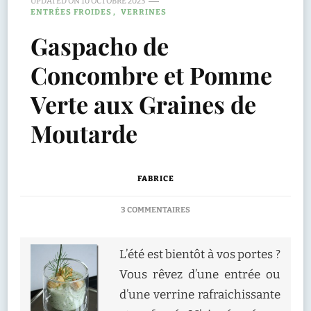
UPDATED ON
10 OCTOBRE 2023
ENTRÉES FROIDES
VERRINES
Gaspacho de
Concombre et Pomme
Verte aux Graines de
Moutarde
FABRICE
SUR
3 COMMENTAIRES
GASPACHO
DE
CONCOMBRE
L’été est bientôt à vos portes ?
ET
Vous rêvez d’une entrée ou
POMME
VERTE
d’une verrine rafraichissante
AUX