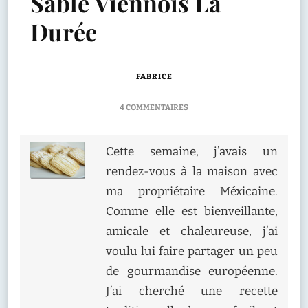
Sablé Viennois La
Durée
FABRICE
SUR
4 COMMENTAIRES
SABLÉ
VIENNOIS
LA
Cette semaine, j’avais un
DURÉE
rendez-vous à la maison avec
ma propriétaire Méxicaine.
Comme elle est bienveillante,
amicale et chaleureuse, j’ai
voulu lui faire partager un peu
de gourmandise européenne.
J’ai cherché une recette